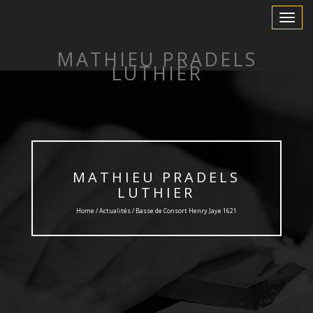
Toggle
Navigat
MATHIEU PRADELS
LUTHIER
MATHIEU PRADELS
LUTHIER
Home /
Actualités
/ Basse de Consort Henry Jaye 1621