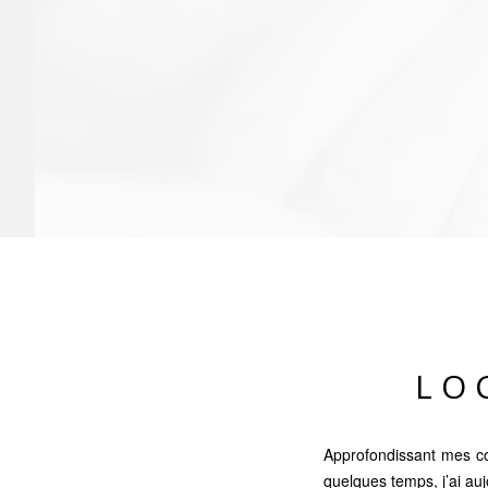
LO
Approfondissant mes co
quelques temps, j’ai auj