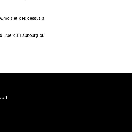
5€/mois et des dessus à
 99, rue du Faubourg du
vail